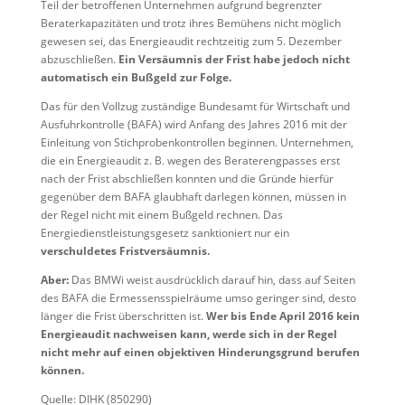
Teil der betroffenen Unternehmen aufgrund begrenzter
Beraterkapazitäten und trotz ihres Bemühens nicht möglich
gewesen sei, das Energieaudit rechtzeitig zum 5. Dezember
abzuschließen.
Ein Versäumnis der Frist habe jedoch nicht
automatisch ein Bußgeld zur Folge.
Das für den Vollzug zuständige Bundesamt für Wirtschaft und
Ausfuhrkontrolle (BAFA) wird Anfang des Jahres 2016 mit der
Einleitung von Stichprobenkontrollen beginnen. Unternehmen,
die ein Energieaudit z. B. wegen des Beraterengpasses erst
nach der Frist abschließen konnten und die Gründe hierfür
gegenüber dem BAFA glaubhaft darlegen können, müssen in
der Regel nicht mit einem Bußgeld rechnen. Das
Energiedienstleistungsgesetz sanktioniert nur ein
verschuldetes Fristversäumnis.
Aber:
Das BMWi weist ausdrücklich darauf hin, dass auf Seiten
des BAFA die Ermessensspielräume umso geringer sind, desto
länger die Frist überschritten ist.
Wer bis Ende April 2016 kein
Energieaudit nachweisen kann, werde sich in der Regel
nicht mehr auf einen objektiven Hinderungsgrund berufen
können.
Quelle: DIHK (850290)